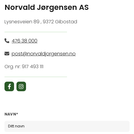
Norvald Jørgensen AS
Lysnesveien 89 , 9372 Gibostad
476 38 000

post@norvaldjorgensen.no

Org. nr: 917 493 111
NAVN*