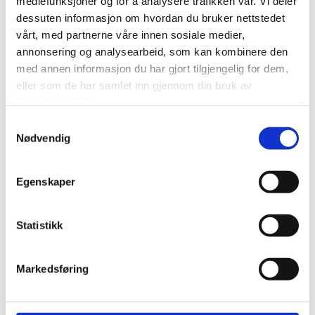
mediefunksjoner og for å analysere trafikken vår. Vi deler
dessuten informasjon om hvordan du bruker nettstedet
vårt, med partnerne våre innen sosiale medier,
annonsering og analysearbeid, som kan kombinere den
med annen informasjon du har gjort tilgjengelig for dem,
eller som de har samlet inn gjennom din bruk av
tjenestene deres.
STEFFEN PEDERSEN
Samtykkevalg
Nødvendig
Prosjektleder
908 70 186
Egenskaper
steffen@norvaldjorgensen.no
Statistikk
Markedsføring