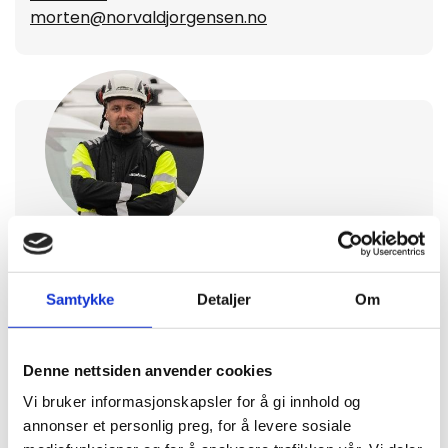
morten@norvaldjorgensen.no
RAYMOND RICHARDSEN
Samtykke
Detaljer
Om
Prosjektleder
928 66 636
raymond@norvaldjorgensen.no
Denne nettsiden anvender cookies
Vi bruker informasjonskapsler for å gi innhold og
annonser et personlig preg, for å levere sosiale