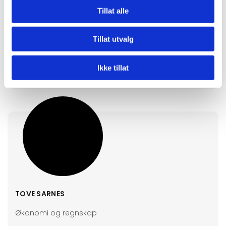
Tillat alle
SVEIN SKOGLAND
Tillat utvalg
Prosjektleder
Ikke tillat
svein@norvaldjorgensen.no
TOVE SARNES
Økonomi og regnskap